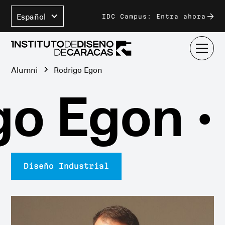
Español
IDC Campus: Entra ahora
Alumni
Rodrigo Egon
o Egon •
Diseño Industrial